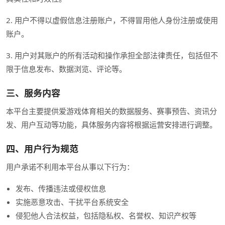
2. 用户不得以虚假信息注册账户，不得冒用他人身份注册或使用
账户。
3. 用户对其账户的所有活动和操作承担全部法律责任，包括但不
限于信息发布、数据浏览、评论等。
三、服务内容
本平台主要提供爱游戏体育相关的数据服务、赛事预告、资讯分
发、用户互动等功能，具体服务内容将根据运营安排进行调整。
四、用户行为规范
用户承诺不利用本平台从事以下行为：
发布、传播违法或侵权信息
实施恶意攻击、干扰平台系统安全
侵犯他人合法权益，包括隐私权、名誉权、知识产权等